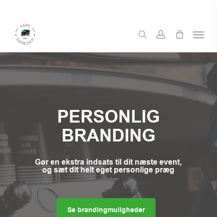
Skip
to
Menu
main
search
account
content
PERSONLIG
BRANDING
Gør en ekstra indsats til dit næste event,
og sæt dit helt eget personlige præg
Se brandingmuligheder