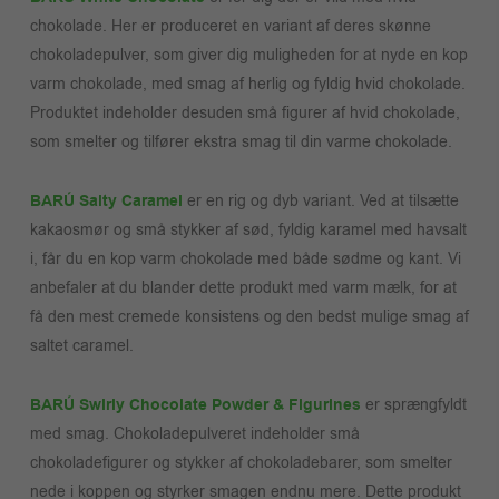
chokolade. Her er produceret en variant af deres skønne
chokoladepulver, som giver dig muligheden for at nyde en kop
varm chokolade, med smag af herlig og fyldig hvid chokolade.
Produktet indeholder desuden små figurer af hvid chokolade,
som smelter og tilfører ekstra smag til din varme chokolade.
BARÚ Salty Caramel
er en rig og dyb variant. Ved at tilsætte
kakaosmør og små stykker af sød, fyldig karamel med havsalt
i, får du en kop varm chokolade med både sødme og kant. Vi
anbefaler at du blander dette produkt med varm mælk, for at
få den mest cremede konsistens og den bedst mulige smag af
saltet caramel.
BARÚ Swirly Chocolate Powder & Figurines
er sprængfyldt
med smag. Chokoladepulveret indeholder små
chokoladefigurer og stykker af chokoladebarer, som smelter
nede i koppen og styrker smagen endnu mere. Dette produkt