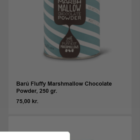
Barú Fluffy Marshmallow Chocolate
Powder, 250 gr.
75,00
kr.
Kr.
75,00