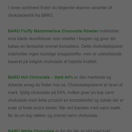
I vores sortiment finder du følgende skønne varianter af
chokoladedrik fra BARÚ:
BARÚ Fluffy Marshmellow Chocolate Powder
indeholder
små bløde skumfiduser som smelter i koppen og giver din
kakao en fantastisk cremet konsistens. Dette chokoladepulver
indeholder ingen kunstige smagsstoffer, men er udelukkende
baseret på belgisk chokolade af højeste kvalitet.
BARÚ Hot Chocolate – Dark 64%
er den mørkeste og
dybeste smag du finder hos os. Chokoladepulveret er lavet af
mørk, fyldig chokolade på 64%, hvilket giver en kop varm
chokolade med dette produkt en kompleksitet og dybde der er
svær at finde andre steder. Når det blandes med varm mælk,
får du en kop lækker og cremet varm chokolade.
BARÚ White Chocolate
er for dig der er vild med hvid