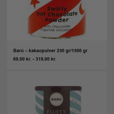
Barú – kakaopulver 250 gr/1500 gr
Prisinterval:
69,00
kr.
–
319,00
kr.
69,00 kr.
til
319,00 kr.