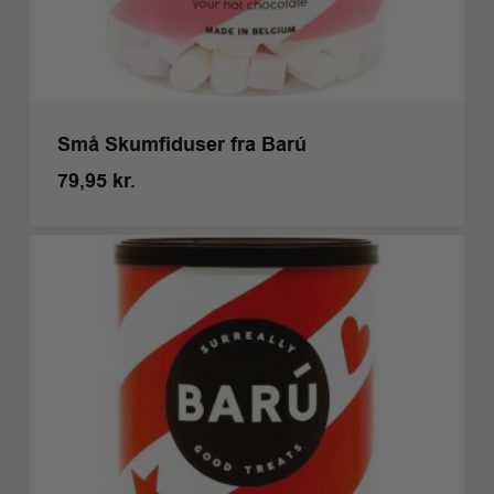
Små Skumfiduser fra Barú
79,95
kr.
Kr.
79,95