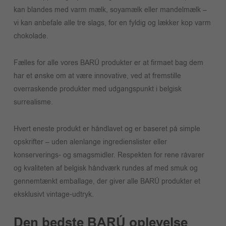
kan blandes med varm mælk, soyamælk eller mandelmælk –
vi kan anbefale alle tre slags, for en fyldig og lækker kop varm
chokolade.
Fælles for alle vores BARÚ produkter er at firmaet bag dem
har et ønske om at være innovative, ved at fremstille
overraskende produkter med udgangspunkt i belgisk
surrealisme.
Hvert eneste produkt er håndlavet og er baseret på simple
opskrifter – uden alenlange ingredienslister eller
konserverings- og smagsmidler. Respekten for rene råvarer
og kvaliteten af belgisk håndværk rundes af med smuk og
gennemtænkt emballage, der giver alle BARÚ produkter et
eksklusivt vintage-udtryk.
Den bedste BARÚ oplevelse