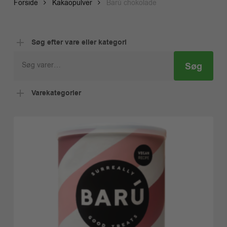
Forside
Kakaopulver
Barú chokolade
Søg efter vare eller kategori
Søg
Søg
efter:
Varekategorier