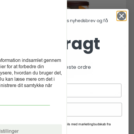
Skriv dig op til vores nyhedsbrev og få
Fri fragt
information indsamlet gennem
er for at forbedre din
på din næste ordre
ysere, hvordan du bruger det,
 Du kan læse mere om det i
inistrere dit samtykke når
Barú Kakaopulver – Mørk 64 %, 200
gram
75,00
kr.
Accepterer du at modtage e-mails med marketingbudskab fra
Kr.
Kaffeexpressen?
75,00
stillinger