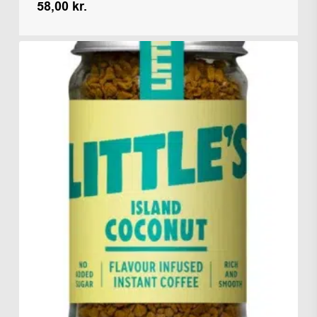
58,00
kr.
Kr.
58,00