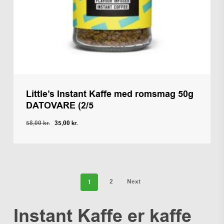
Little’s Instant Kaffe med romsmag 50g
DATOVARE (2/5
Den
Den
58,00
kr.
35,00
kr.
Den
Den
oprindelige
aktuelle
35,00
Kr.
Oprindelige
Aktuelle
pris
pris
Pris
Pris
Var:
Er:
var:
er:
58,00 Kr..
35,00 Kr..
58,00 kr..
35,00 kr..
2
Next
1
Instant Kaffe er kaffe