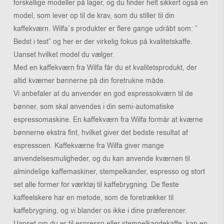
forskellige modeller på lager, og du finder helt sikkert også en
model, som lever op til de krav, som du stiller til din
kaffekværn. Wilfa`s produkter er flere gange udråbt som: ”
Bedst i test” og her er der virkelig fokus på kvalitetskaffe.
Uanset hvilket model du vælger.
Med en kaffekværn fra Wilfa får du et kvalitetsprodukt, der
altid kværner bønnerne på din foretrukne måde.
Vi anbefaler at du anvender en god espressokværn til de
bønner, som skal anvendes i din semi-automatiske
espressomaskine. En kaffekværn fra Wilfa formår at kværne
bønnerne ekstra fint, hvilket giver det bedste resultat af
espressoen. Kaffekværne fra Wilfa giver mange
anvendelsesmuligheder, og du kan anvende kværnen til
almindelige kaffemaskiner, stempelkander, espresso og stort
set alle former for værktøj til kaffebrygning. De fleste
kaffeelskere har en metode, som de foretrækker til
kaffebrygning, og vi blander os ikke i dine præferencer.
Uanset om du er til espresso eller stempelkandekaffe, kan en