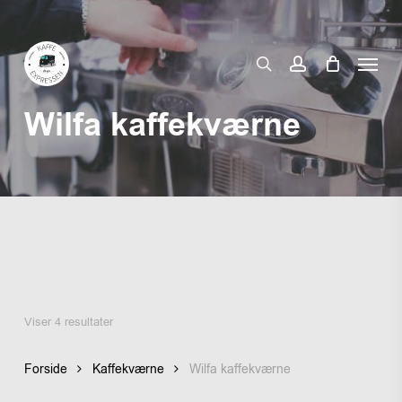
Skip
to
Menu
main
search
account
content
Wilfa kaffekværne
Viser 4 resultater
Forside
Kaffekværne
Wilfa kaffekværne