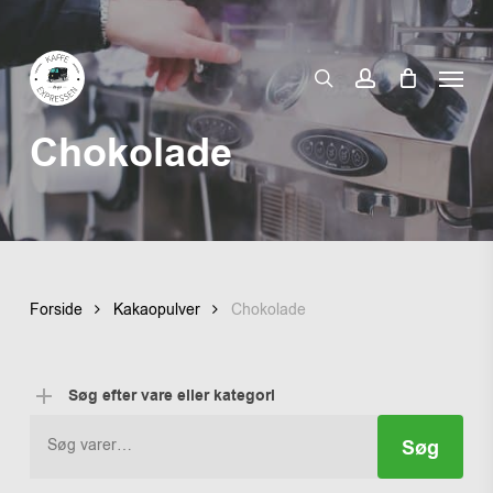
Skip
to
Menu
main
search
account
content
Chokolade
Forside
Kakaopulver
Chokolade
Søg efter vare eller kategori
Søg
Søg
efter: