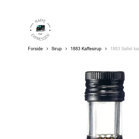
Skip
to
main
content
Forside
Sirup
1883 Kaffesirup
1883 Saltet ka