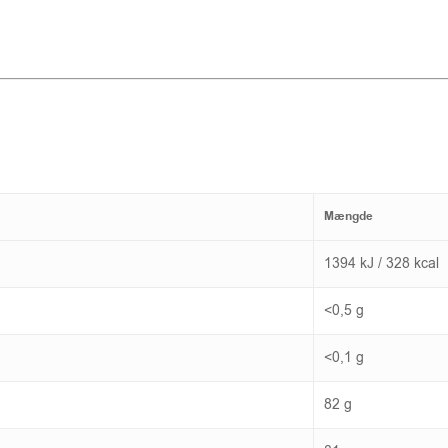
Mængde
1394 kJ / 328 kcal
<0,5 g
<0,1 g
82 g