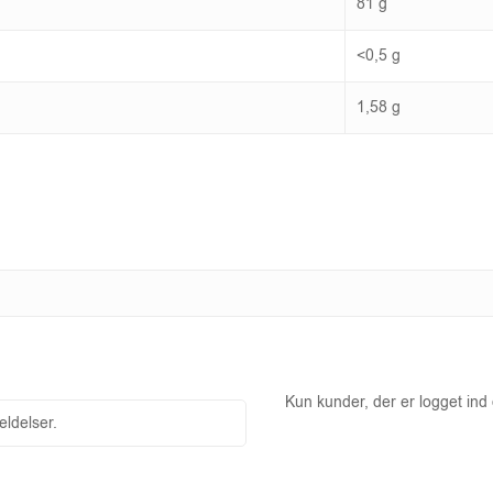
81 g
<0,5 g
1,58 g
Kun kunder, der er logget ind
ldelser.