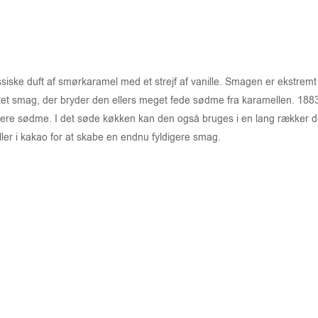
iske duft af smørkaramel med et strejf af vanille. Smagen er ekstremt g
ltet smag, der bryder den ellers meget fede sødme fra karamellen. 1883
digere sødme. I det søde køkken kan den også bruges i en lang rækker d
ler i kakao for at skabe en endnu fyldigere smag.