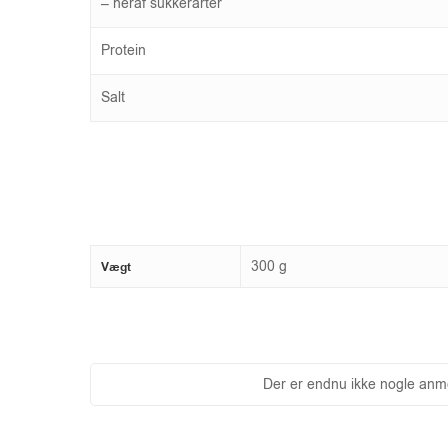
– heraf sukkerarter
Protein
Salt
300 g
Vægt
Der er endnu ikke nogle anme