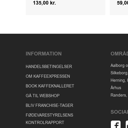
135,00
kr.
59,
Kr.
135,00
59,0
INFORMATION
OMRÅ
Aalborg o
HANDELSBETINGELSER
Silkeborg
OM KAFFEEXPRESSEN
Herning, 
BOOK KAFFEKNALLERET
Århus
Randers, 
GÅ TIL WEBSHOP
BLIV FRANCHISE-TAGER
SOCIA
FØDEVARESTYRELSENS
KONTROLRAPPORT