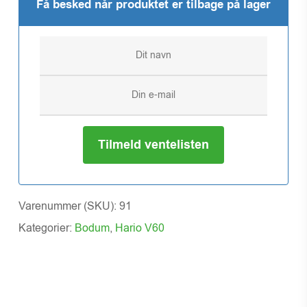
Få besked når produktet er tilbage på lager
Tilmeld ventelisten
Varenummer (SKU):
91
Kategorier:
Bodum
,
Hario V60