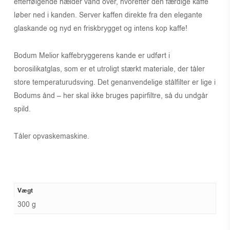
efterfølgende hælder vand over, hvorefter den færdige kaffe
løber ned i kanden. Server kaffen direkte fra den elegante
glaskande og nyd en friskbrygget og intens kop kaffe!
Bodum Melior kaffebryggerens kande er udført i
borosilikatglas, som er et utroligt stærkt materiale, der tåler
store temperaturudsving. Det genanvendelige stålfilter er lige i
Bodums ånd – her skal ikke bruges papirfiltre, så du undgår
spild.
Tåler opvaskemaskine.
Vægt
300 g