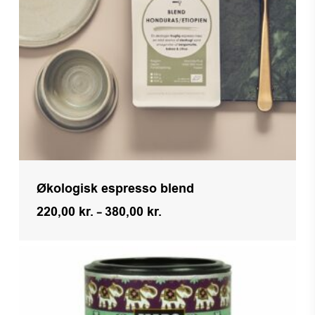
Økologisk espresso blend
Prisinterval:
220,00
kr.
–
380,00
kr.
220,00 kr.
til
380,00 kr.