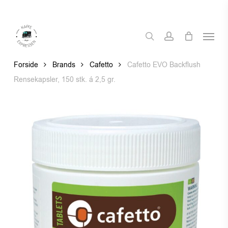
Skip
to
Menu
main
search
account
content
Forside
Brands
Cafetto
Cafetto EVO Backflush
Rensekapsler, 150 stk. á 2,5 gr.