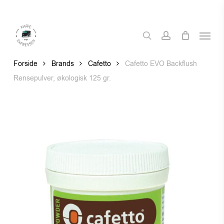
Skip
to
Menu
main
search
account
content
Forside
Brands
Cafetto
Cafetto EVO Backflush
Rensepulver, økologisk 125 gr.