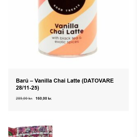
Barú – Vanilla Chai Latte (DATOVARE
28/11-25)
Den
Den
289,00
kr.
160,00
kr.
oprindelige
aktuelle
pris
pris
var:
er:
289,00 kr..
160,00 kr..