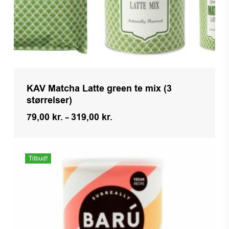
KAV Matcha Latte green te mix (3
størrelser)
Prisinterval:
79,00
kr.
–
319,00
kr.
79,00 kr.
til
319,00 kr.
Tilbud!