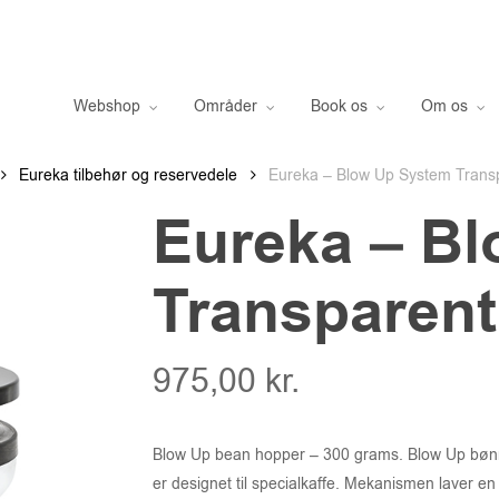
Webshop
Områder
Book os
Om os
Eureka tilbehør og reservedele
Eureka – Blow Up System Trans
Eureka – B
Transparent
975,00
kr.
Blow Up bean hopper – 300 grams. Blow Up bøn
er designet til specialkaffe. Mekanismen laver en 