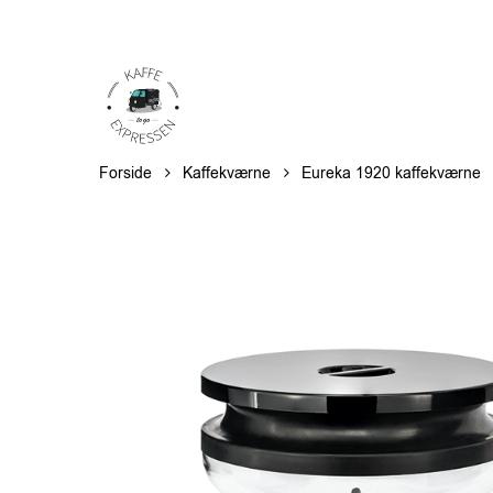
Skip
to
main
content
Forside
Kaffekværne
Eureka 1920 kaffekværne