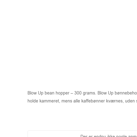
Blow Up bean hopper – 300 grams. Blow Up bønnebeholder 
holde kammeret, mens alle kaffebønner kværnes, uden spil
Der er endnu ikke nogle anme