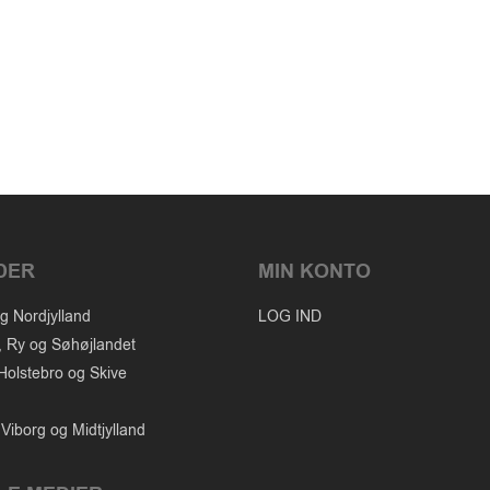
DER
MIN KONTO
g Nordjylland
LOG IND
, Ry og Søhøjlandet
Holstebro og Skive
Viborg og Midtjylland