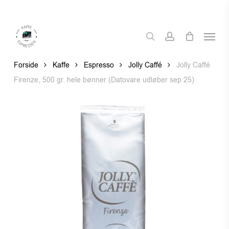
Skip
to
Menu
main
search
account
content
Forside
Kaffe
Espresso
Jolly Caffé
Jolly Caffé
Firenze, 500 gr. hele bønner (Datovare udløber sep 25)