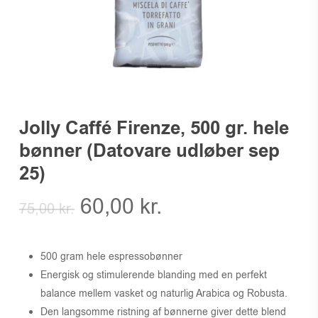
Jolly Caffé Firenze, 500 gr. hele
bønner (Datovare udløber sep
25)
Den
Den
60,00
kr.
75,00
kr.
oprindelige
aktuelle
pris
pris
500 gram hele espressobønner
var:
er:
Energisk og stimulerende blanding med en perfekt
75,00 kr..
60,00 kr..
balance mellem vasket og naturlig Arabica og Robusta.
Den langsomme ristning af bønnerne giver dette blend