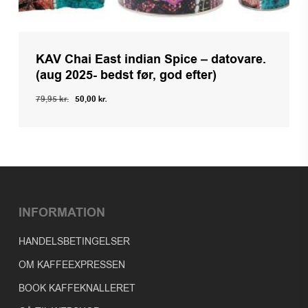
KAV Chai East indian Spice – datovare.
(aug 2025- bedst før, god efter)
Den
Den
79,95
kr.
50,00
kr.
oprindelige
aktuelle
pris
pris
var:
er:
79,95 kr..
50,00 kr..
INFORMATION
HANDELSBETINGELSER
OM KAFFEEXPRESSEN
BOOK KAFFEKNALLERET