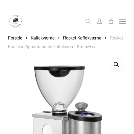
Skip
to
Menu
main
search
account
content
Forside
Kaffekværne
Rocket Kaffekværne
Rocket
Faustino Appartamento kaffekværn, Krom/Hvid