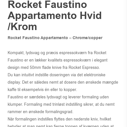
Rocket Faustino
Appartamento Hvid
/Krom
Rocket Faustino Appartamento – Chrome/copper
Kompakt, lydsvag og præcis espressokværn fra Rocket
Faustino er en lækker kvalitets espressokværn i elegant
design med 50mm flade knive fra Rocket Espresso.
Du kan intuitivt indstille doseringen via det elektroniske
display. Det er således nemt at dosere den ønskede mængde
kaffe til eksempelvis én eller to kopper.
Faustino er særdeles lydsvagt og leverer formaling uden
klumper. Formaling med trinløst indstilling sikrer, at du nemt
rammer en ønskede formalingsgrad.
Når formalingen indstilles flyttes den nederste kniv, hvilket
betyder at man nemt kan fjerne toppen af kværnen uden at