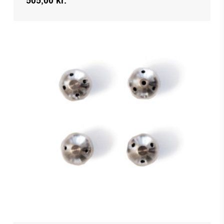
505,00
kr.
Kr.
505,00