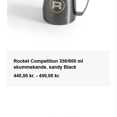
Rocket Competition 350/600 ml
skummekande, sandy Black
Prisinterval:
440,00
kr.
–
450,00
kr.
440,00 kr.
til
450,00 kr.