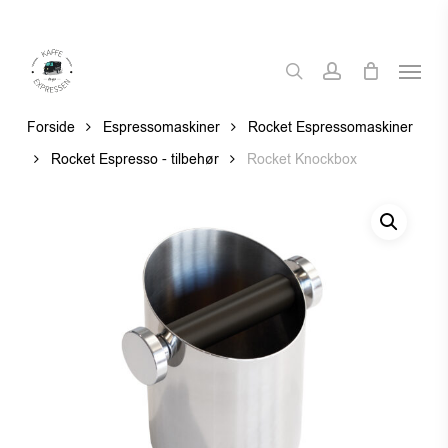
Skip
to
Menu
main
search
account
content
Forside
Espressomaskiner
Rocket Espressomaskiner
Rocket Espresso - tilbehør
Rocket Knockbox