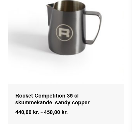
Rocket Competition 35 cl
skummekande, sandy copper
Prisinterval:
440,00
kr.
–
450,00
kr.
440,00 kr.
til
450,00 kr.