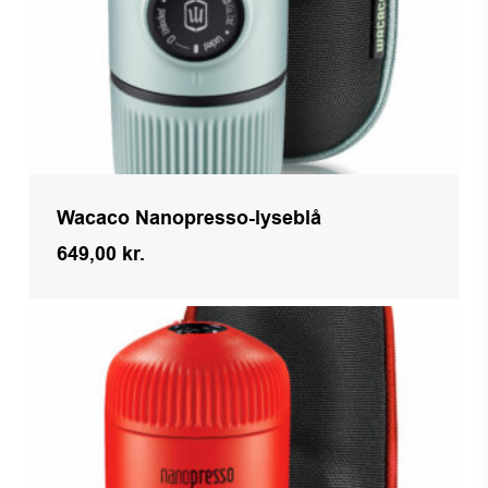
Wacaco Nanopresso-lyseblå
649,00
kr.
Kr.
649,00