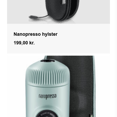
Nanopresso hylster
199,00
kr.
Kr.
199,00