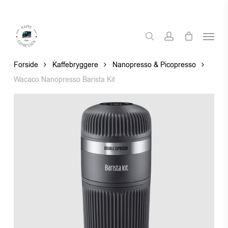
Skip
to
Menu
main
search
account
content
Forside
Kaffebryggere
Nanopresso & Picopresso
Wacaco Nanopresso Barista Kit