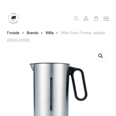
Skip
to
Menu
main
search
account
content
Forside
Brands
Wilfa
Wilfa Svart Format, elkedel
WSDK-2000S