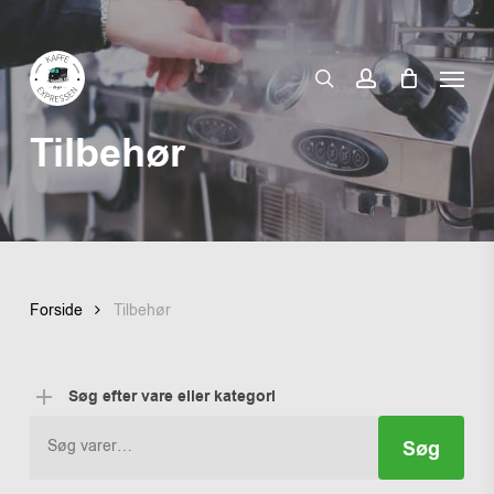
Skip
to
Menu
main
search
account
content
Tilbehør
Forside
Tilbehør
Søg efter vare eller kategori
Søg
Søg
efter: