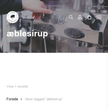
Skip
to
Menu
main
search
account
content
æblesirup
Viser 1 resultat
Forside
Varer tagged “æblesirup”