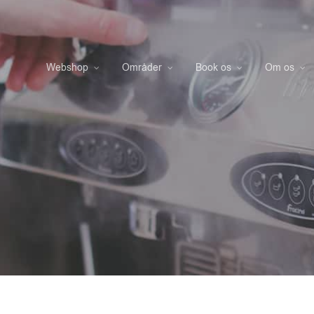
Webshop
Områder
Book os
Om os