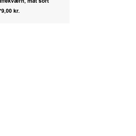
affekværn, mat sort
79,00
kr.
Kr.
79,00