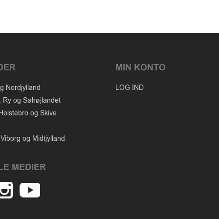
DER
MIN KONTO
g Nordjylland
LOG IND
, Ry og Søhøjlandet
Holstebro og Skive
Viborg og Midtjylland
LE MEDIER