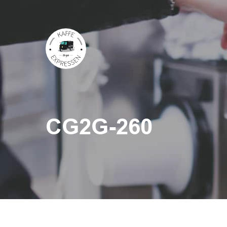
Skip
to
main
content
CG2G-260