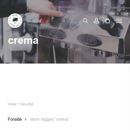
Skip
to
Menu
main
search
account
content
crema
Viser 1 resultat
Forside
Varer tagged “crema”