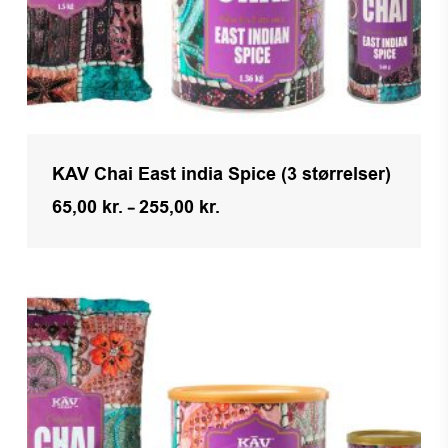
KAV Chai East india Spice (3 størrelser)
Prisinterval:
65,00
kr.
–
255,00
kr.
65,00 kr.
til
255,00 kr.