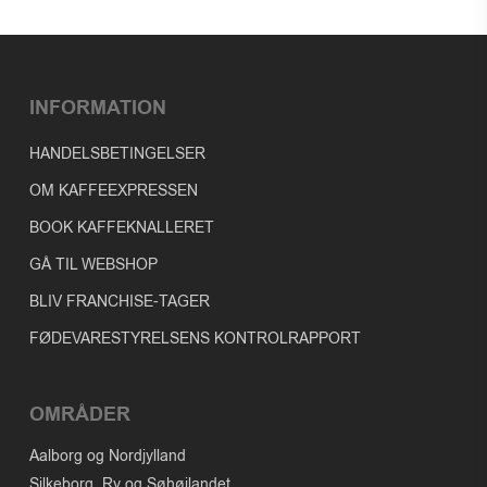
var:
er:
79,95 kr..
50,00 kr..
INFORMATION
HANDELSBETINGELSER
OM KAFFEEXPRESSEN
BOOK KAFFEKNALLERET
GÅ TIL WEBSHOP
BLIV FRANCHISE-TAGER
FØDEVARESTYRELSENS KONTROLRAPPORT
OMRÅDER
Aalborg og Nordjylland
Silkeborg, Ry og Søhøjlandet