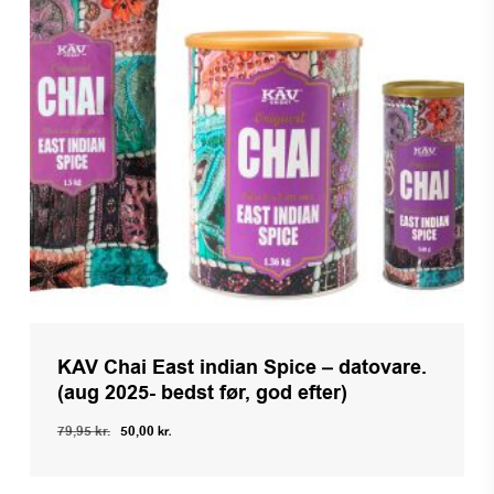
KAV Chai East indian Spice – datovare.
(aug 2025- bedst før, god efter)
Den
Den
79,95
kr.
50,00
kr.
oprindelige
aktuelle
pris
pris