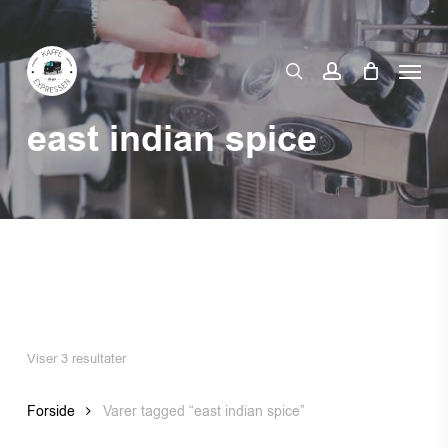
Skip
to
Menu
main
search
account
content
east indian spice
Viser 3 resultater
Forside
Varer tagged “east indian spice”