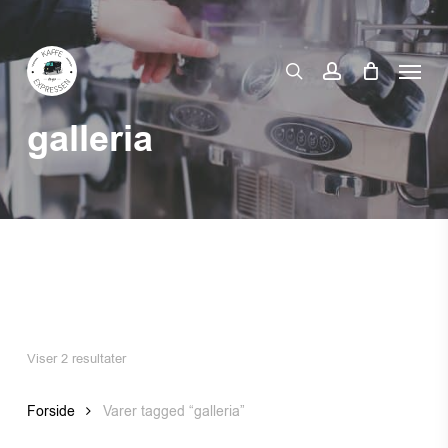
Skip
to
Menu
main
search
account
content
galleria
Viser 2 resultater
Forside
Varer tagged “galleria”