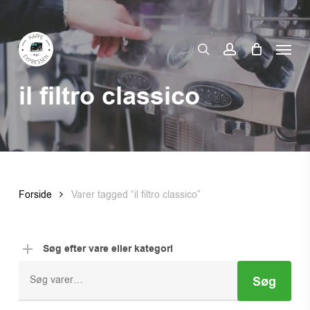
Skip
to
Menu
main
search
account
content
il filtro classico
Forside
Varer tagged “il filtro classico”
Søg efter vare eller kategori
Søg
Søg
efter: