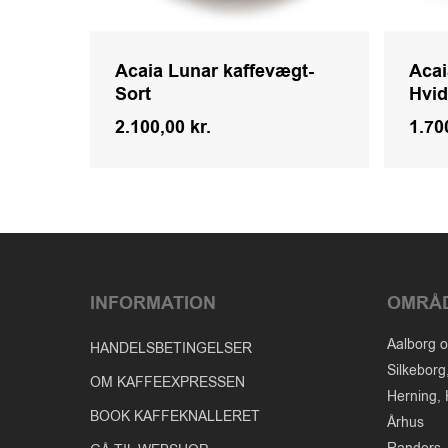
Acaia Lunar kaffevægt-
Acai
Sort
Hvi
2.100,00
kr.
1.70
Kr.
2.100,00
1.70
INFORMATION
OMRÅ
Aalborg o
HANDELSBETINGELSER
Silkeborg
OM KAFFEEXPRESSEN
Herning, 
BOOK KAFFEKNALLERET
Århus