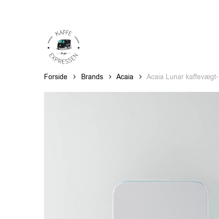
Skip
to
main
content
Forside
Brands
Acaia
Acaia Lunar kaffevægt-