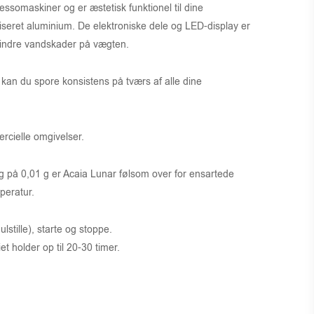
ssomaskiner og er æstetisk funktionel til dine
eret aluminium. De elektroniske dele og LED-display er
indre vandskader på vægten.
 kan du spore konsistens på tværs af alle dine
rcielle omgivelser.
ng på 0,01 g er Acaia Lunar følsom over for ensartede
peratur.
lstille), starte og stoppe.
et holder op til 20-30 timer.