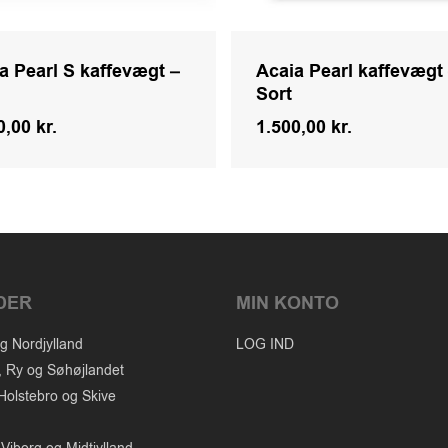
a Pearl S kaffevægt –
Acaia Pearl kaffevægt
d
Sort
0,00
kr.
1.500,00
kr.
Kr.
Kr.
0,00
1.500,00
DER
MIN KONTO
g Nordjylland
LOG IND
, Ry og Søhøjlandet
Holstebro og Skive