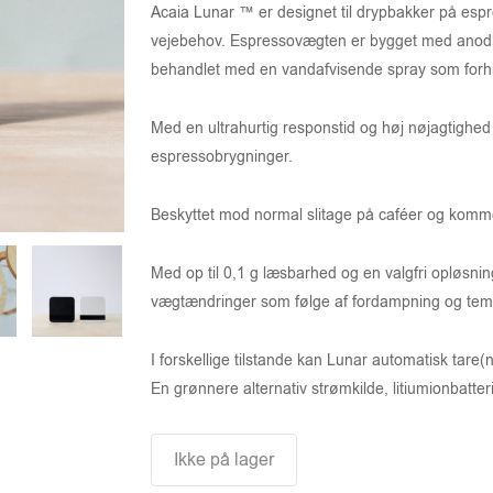
Acaia Lunar ™ er designet til drypbakker på espre
vejebehov. Espressovægten er bygget med anodis
behandlet med en vandafvisende spray som forh
Med en ultrahurtig responstid og høj nøjagtighed
espressobrygninger.
Beskyttet mod normal slitage på caféer og komme
Med op til 0,1 g læsbarhed og en valgfri opløsni
vægtændringer som følge af fordampning og tem
I forskellige tilstande kan Lunar automatisk tare(nu
En grønnere alternativ strømkilde, litiumionbatteri
Ikke på lager