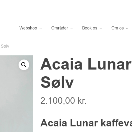
Webshop
Områder
Book os
Om os
 Sølv
Acaia Lunar
Sølv
2.100,00
kr.
Acaia Lunar kaffev