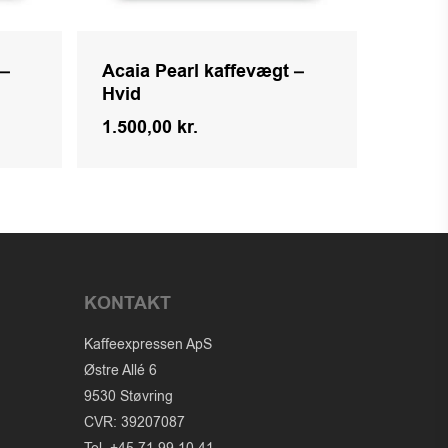
 –
Acaia Pearl kaffevægt –
Hvid
1.500,00
kr.
Kr.
1.500,00
KONTAKT
Kaffeexpressen ApS
Østre Allé 6
9530 Støvring
CVR: 39207087