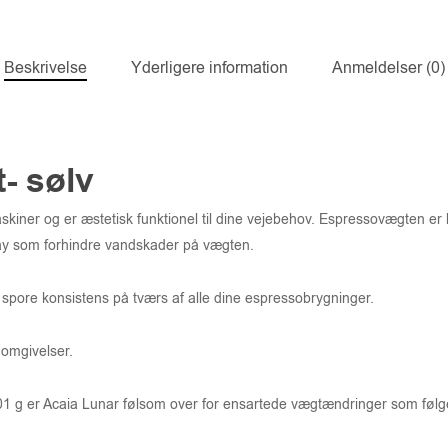
Beskrivelse
Yderligere information
Anmeldelser (0)
- sølv
kiner og er æstetisk funktionel til dine vejebehov. Espressovægten er
ay som forhindre vandskader på vægten.
 spore konsistens på tværs af alle dine espressobrygninger.
 omgivelser.
0,01 g er Acaia Lunar følsom over for ensartede vægtændringer som føl