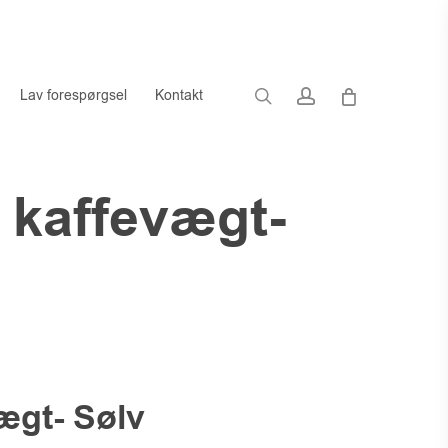
search
account
Lav forespørgsel
Kontakt
 kaffevægt-
ægt- Sølv