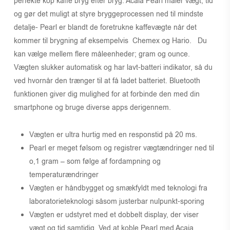
perfekte kop kaffe bryg efter bryg. Acaia Pearl måler vægt, tid
og gør det muligt at styre bryggeprocessen ned til mindste
detalje- Pearl er blandt de foretrukne kaffevægte når det
kommer til brygning af eksempelvis Chemex og Hario. Du
kan vælge mellem flere måleenheder; gram og ounce.
Vægten slukker automatisk og har lavt-batteri indikator, så du
ved hvornår den trænger til at få ladet batteriet. Bluetooth
funktionen giver dig mulighed for at forbinde den med din
smartphone og bruge diverse apps derigennem.
Vægten er ultra hurtig med en responstid på 20 ms.
Pearl er meget følsom og registrer vægtændringer ned til
o,1 gram – som følge af fordampning og
temperaturændringer
Vægten er håndbygget og smækfyldt med teknologi fra
laboratorieteknologi såsom justerbar nulpunkt-sporing
Vægten er udstyret med et dobbelt display, der viser
vægt og tid samtidig. Ved at koble Pearl med Acaia