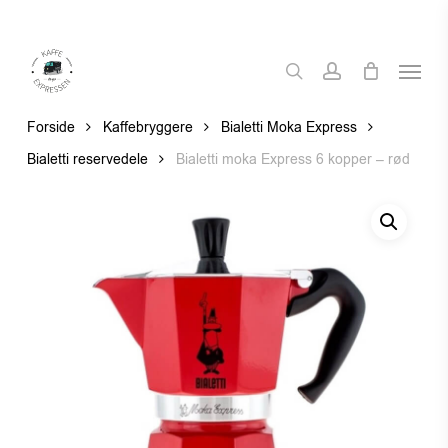
Skip
to
Menu
main
search
account
content
Forside
Kaffebryggere
Bialetti Moka Express
Bialetti reservedele
Bialetti moka Express 6 kopper – rød