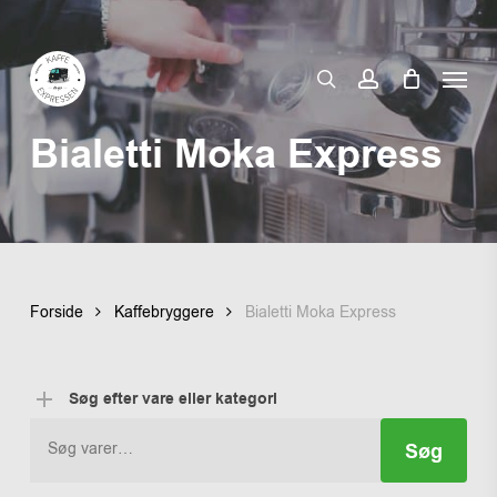
Skip
to
Menu
main
search
account
content
Bialetti Moka Express
Forside
Kaffebryggere
Bialetti Moka Express
Søg efter vare eller kategori
Søg
Søg
efter: