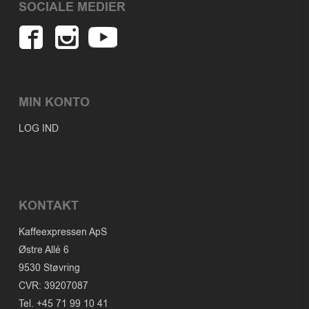
SOCIALE MEDIER
MIN KONTO
LOG IND
KONTAKT
Kaffeexpressen ApS
Østre Allé 6
9530 Støvring
CVR: 39207087
Tel. +45 71 99 10 41