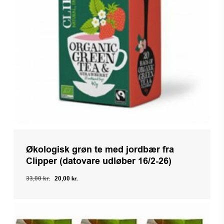
Økologisk grøn te med jordbær fra
Clipper (datovare udløber 16/2-26)
Den
Den
33,00
kr.
20,00
kr.
Den
Den
oprindelige
aktuelle
20,00
Kr.
Oprindelige
Aktuelle
pris
pris
Pris
Pris
Var:
Er:
var:
er:
33,00 Kr..
20,00 Kr..
33,00 kr..
20,00 kr..