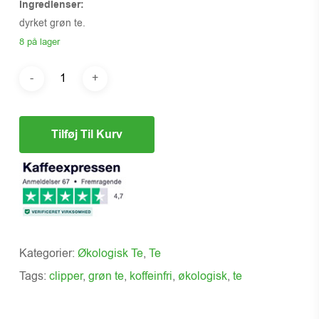
Ingredienser:
dyrket grøn te.
8 på lager
Tilføj Til Kurv
Kategorier:
Økologisk Te
,
Te
Tags:
clipper
,
grøn te
,
koffeinfri
,
økologisk
,
te