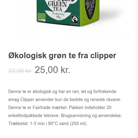
Økologisk grøn te fra clipper
Den
Den
25,00
kr.
33,00
kr.
oprindelige
aktuelle
pris
pris
Denne te er økologisk og har en ren, let og forfriskende
var:
er:
smag.Clipper anvender kun de bedste og reneste råvarer.
33,00 kr..
25,00 kr..
Denne te er Fairtrade mærket. Pakken indeholder 20
enkeltindpakkede tebreve. Brugsanvisning og anvendelse:
Trækketid: 1-3 min i 90°C vand (250 ml).