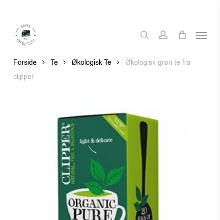
Skip
to
Menu
main
search
account
content
Forside
Te
Økologisk Te
Økologisk grøn te fra
clipper