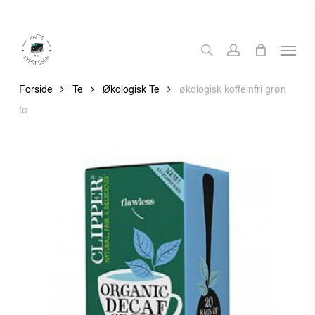
Skip
to
Menu
main
search
account
content
Forside
Te
Økologisk Te
økologisk koffeinfri grøn
te