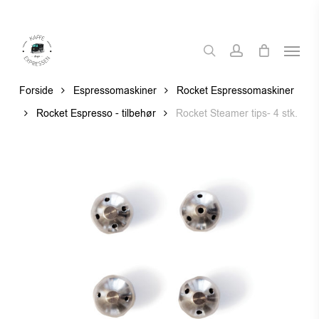
Skip
to
Menu
main
search
account
content
Forside
Espressomaskiner
Rocket Espressomaskiner
Rocket Espresso - tilbehør
Rocket Steamer tips- 4 stk.