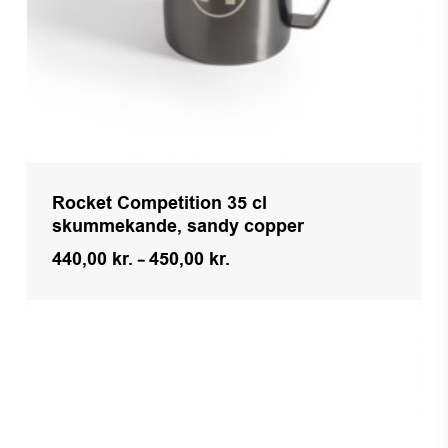
Rocket Competition 35 cl
skummekande, sandy copper
Prisinterval:
440,00
kr.
–
450,00
kr.
440,00 kr.
til
450,00 kr.