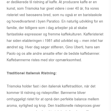
er dedikerede til ristning af kaffe. At producere kaffe er en
kunst, som Trismoka har givet videre i over 40 år, fra vores
risteriet ved Iseosøens bred, som nu også er en baristaskole
og hovedkvarteret i byen Paratico. En naturlig udvikling for en
familie, der tidligere som i dag arbejder på at skabe
fantastiske espressoer og fremme kaffekulturen. Kafferisteriet
har siden etableringen i 1981 altid udviklet sig – men intet har
ændret sig. Hver dag søger stifteren, Gino Uberti, hans søn
Paolo og os alle andre ansatte efter de bedste kaffebønner.
Kaffebønnerne ristes med stor opmærksomhed.
Traditionel Italiensk Ristning:
Trismoka holder fast i den italiensk kaffetradition, når det
kommer til ristning og risteprofiler. Bønnerne bliver
omhyggeligt ristet for at opnå den perfekte balance mellem
aroma, syrlighed og krop. Den traditionelle risteproces giver