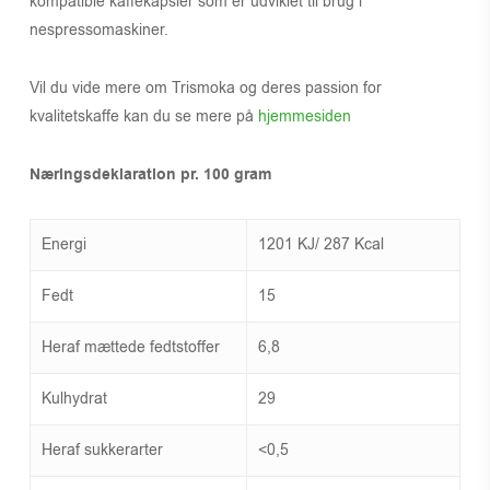
kompatible kaffekapsler som er udviklet til brug i
nespressomaskiner.
Vil du vide mere om Trismoka og deres passion for
kvalitetskaffe kan du se mere på
hjemmesiden
Næringsdeklaration pr. 100 gram
Energi
1201 KJ/ 287 Kcal
Fedt
15
Heraf mættede fedtstoffer
6,8
Kulhydrat
29
Heraf sukkerarter
<0,5