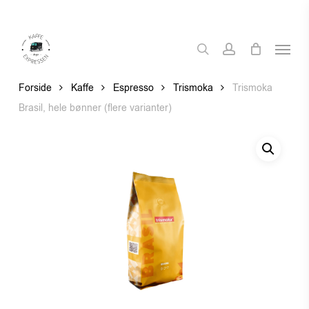
Skip
to
Menu
main
search
account
content
Forside
Kaffe
Espresso
Trismoka
Trismoka
Brasil, hele bønner (flere varianter)