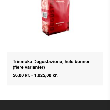
Trismoka Degustazione, hele bønner
(flere varianter)
Prisinterval:
56,00
kr.
–
1.025,00
kr.
56,00 kr.
til
1.025,00 kr.