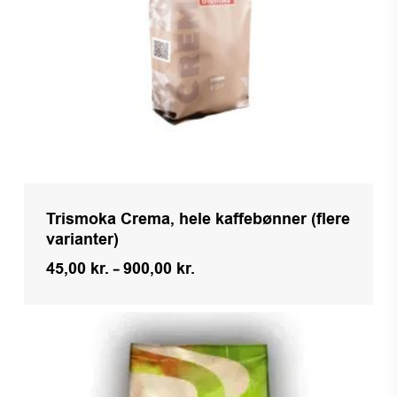
Trismoka Crema, hele kaffebønner (flere
varianter)
Prisinterval:
45,00
kr.
–
900,00
kr.
45,00 kr.
til
900,00 kr.