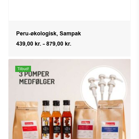
Peru-økologisk, Sampak
Prisinterval:
439,00
kr.
–
879,00
kr.
439,00 kr.
til
879,00 kr.
Tilbud!