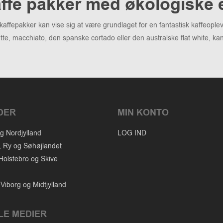
ffe pakker med økologiske
kaffepakker kan vise sig at være grundlaget for en fantastisk kaffeopl
atte, macchiato, den spanske cortado eller den australske flat white, 
DER
MIN KONTO
g Nordjylland
LOG IND
, Ry og Søhøjlandet
Holstebro og Skive
Viborg og Midtjylland
LE MEDIER