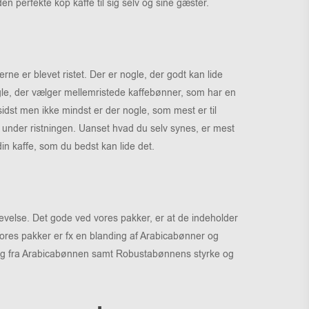
n perfekte kop kaffe til sig selv og sine gæster.
e er blevet ristet. Der er nogle, der godt kan lide
nogle, der vælger mellemristede kaffebønner, som har en
idst men ikke mindst er der nogle, som mest er til
 under ristningen. Uanset hvad du selv synes, er mest
in kaffe, som du bedst kan lide det.
evelse. Det gode ved vores pakker, er at de indeholder
res pakker er fx en blanding af Arabicabønner og
mag fra Arabicabønnen samt Robustabønnens styrke og