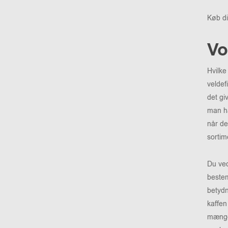
Køb di
Vo
Hvilke
veldef
det gi
man ha
når de
sortim
Du ved
bestem
betydn
kaffen
mængde