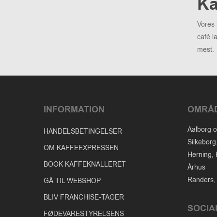
Ka
Vores 
café l
mest.
INFORMATION
OMRÅ
Aalborg o
HANDELSBETINGELSER
Silkeborg
OM KAFFEEXPRESSEN
Herning, 
BOOK KAFFEKNALLERET
Århus
Randers, 
GÅ TIL WEBSHOP
BLIV FRANCHISE-TAGER
SOCIA
FØDEVARESTYRELSENS