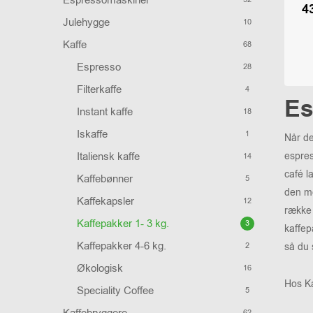
Espressomaskiner
4
Julehygge
10
Kaffe
68
Espresso
28
Filterkaffe
4
Es
Instant kaffe
18
Iskaffe
1
Når de
Italiensk kaffe
espres
14
café l
Kaffebønner
5
den me
Kaffekapsler
12
række 
Kaffepakker
1- 3 kg.
3
kaffep
Kaffepakker
4-6 kg.
2
så du 
Økologisk
16
Hos Ka
Speciality Coffee
5
62