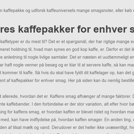
n kaffepakke og udforsk kaffeuniversets mange smagsnoter, eller køb
res kaffepakker for enhver
 kaffetyper er du mest til? Det er et spørgsmål, der har rigtige mange
ineret holdning til, hvad man synes en god kop kaffe, er. Derfor er det 
ve anledning til nogle livlige samtaler. Det er næsten et uudtømmeligt e
r haft nogle venner på besøg og er klar til at servere kaffe, så kan 
t kommer til kaffe. Så hvis du skal have fyldt dit kaffelager op, kan det
ent af kaffepakker for enhver smag. Her på siden kan du nemlig bestille
 allerede, hvordan det er. Kaffens smag afhænger af mange faktorer. D
te kaffebønder. I den forbindelse er der stor variation, alt efter hvor
ing for kaffens smag, er hvordan kaffen er blevet ristet og hvordan ma
 med, kan have indflydelse på, hvordan kaffen smager. En anden ting, de
n af tilsat mælk og vand. Derudover er det heller ikke uvæsentligt, h