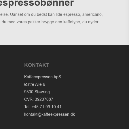
 espressobønner
evelse. Uanset om du bedst kan lide espresso, americano,
kan du med vores pakker brygge den kaffetype, du nyder
KONTAKT
Kaffeexpressen ApS
Østre Allé 6
9530 Støvring
CVR: 39207087
Tel. +45 71 99 10 41
kontakt@kaffeexpressen.dk