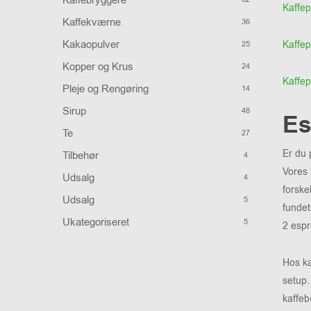
Kaffebryggere
Kaffep
Kaffekværne
36
Kakaopulver
Kaffep
25
Kopper og Krus
24
Kaffep
Pleje og Rengøring
14
Sirup
48
Es
Te
27
Er du 
Tilbehør
4
Vores 
Udsalg
4
forske
Udsalg
5
fundet
Ukategoriseret
5
2 esp
Hos ka
setup.
kaffeb