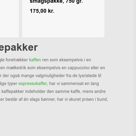
smagspakke, 750 gr.
175,00
kr.
Kr.
175,00
fepakker
gle foretrækker
kaffen
ren som eksempelvis i en
i en mælkedrik som eksempelvis en cappuccino eller en
der også mange valgmuligheder fra de lysristede til
lige typer
espressokaffer
, har vi sammensat en lang
ores kaffepakker indeholder den samme kaffe, mens andre
er består af én slags bønner, har vi skuret prisen i bund,