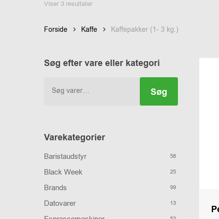
Viser 3 resultater
Forside
Kaffe
Kaffepakker (1- 3 kg.)
Søg efter vare eller kategori
Søg
Søg
efter:
Varekategorier
Baristaudstyr
58
Black Week
25
Brands
99
Datovarer
13
P
52