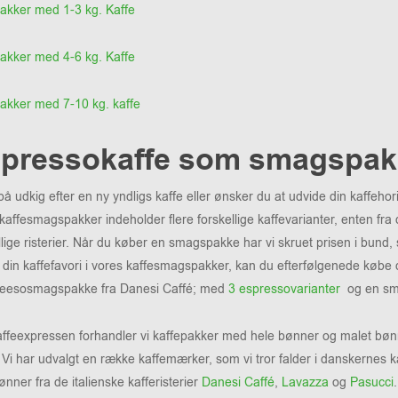
akker med 1-3 kg. Kaffe
akker med 4-6 kg. Kaffe
akker med 7-10 kg. kaffe
pressokaffe som smagspak
på udkig efter en ny yndligs kaffe eller ønsker du at udvide din kaffe
kaffesmagspakker indeholder flere forskellige kaffevarianter, enten fra d
llige risterier. Når du køber en smagspakke har vi skruet prisen i bund,
 din kaffefavori i vores kaffesmagspakker, kan du efterfølgenede købe di
reesosmagspakke fra Danesi Caffé; med
3 espressovarianter
og en sm
ffeexpressen forhandler vi kaffepakker med hele bønner og malet bønner
 Vi har udvalgt en række kaffemærker, som vi tror falder i danskernes 
ønner fra de italienske kafferisterier
Danesi Caffé
,
Lavazza
og
Pasucci
.