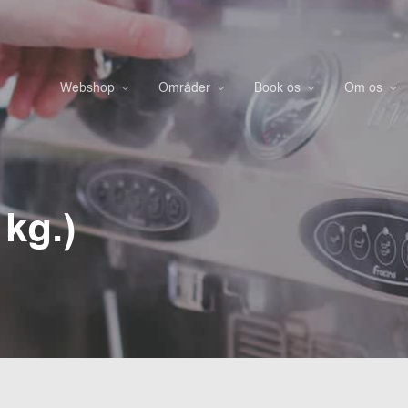
Webshop
Områder
Book os
Om os
 kg.)