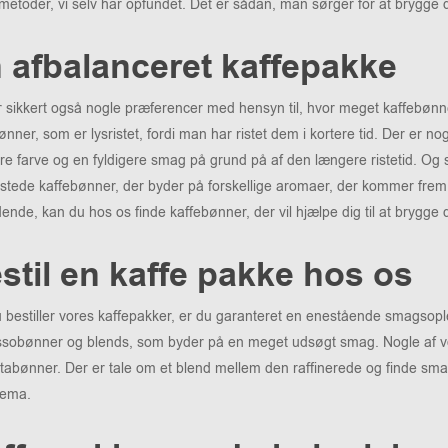
metoder, vi selv har opfundet. Det er sådan, man sørger for at brygge de
 afbalanceret kaffepakke
 sikkert også nogle præferencer med hensyn til, hvor meget kaffebønnern
ønner, som er lysristet, fordi man har ristet dem i kortere tid. Der er 
e farve og en fyldigere smag på grund på af den længere ristetid. Og s
stede kaffebønner, der byder på forskellige aromaer, der kommer frem
nde, kan du hos os finde kaffebønner, der vil hjælpe dig til at brygge d
stil en kaffe pakke hos os
 bestiller vores kaffepakker, er du garanteret en enestående smagsopl
sobønner og blends, som byder på en meget udsøgt smag. Nogle af vo
abønner. Der er tale om et blend mellem den raffinerede og finde s
rema.