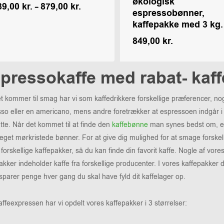
økologisk
Prisinterval:
39,00
kr.
–
879,00
kr.
espressobønner,
439,00 kr.
kaffepakke med 3 kg.
til
879,00 kr.
849,00
kr.
Kr.
849,00
pressokaffe med rabat- kaf
t kommer til smag har vi som kaffedrikkere forskellige præferencer, no
so eller en americano, mens andre foretrækker at espressoen indgår 
atte. Når det kommet til at finde den
kaffebønne
man synes bedst om, er 
get mørkristede bønner. For at give dig mulighed for at smage forskel
forskellige kaffepakker, så du kan finde din favorit kaffe. Nogle af v
akker indeholder kaffe fra forskellige producenter. I vores kaffepakker d
sparer penge hver gang du skal have fyld dit kaffelager op.
ffeexpressen har vi opdelt vores kaffepakker i 3 størrelser: