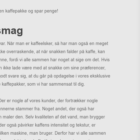
 en kaffepakke og spar penge!
 smag
 svar. Når man er kaffeelsker, så har man også en meget
ikke overraskende, at når snakken falder på kaffe, kan
mne, fordi vi alle sammen har noget at sige om det. Hvis
man ikke lade være med at snakke om sine præferencer,
 godt svare sig, at du går på opdagelse i vores eksklusive
 kaffepakker, som vi har sammensat til dig.
er er nogle af vores kunder, der fortrækker nogle
 bønnerne stammer fra. Noget andet, der også har
n maler den. Selv kvaliteten af det vand, man brygger
r også påvirker kaffens intensitet og tekstur, er
vilken maskine, man bruger. Derfor har vi alle sammen