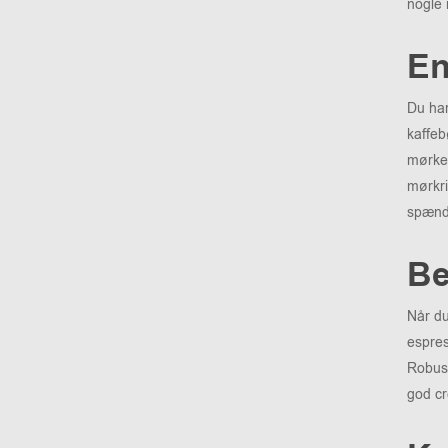
nogle 
En
Du har
kaffeb
mørker
mørkri
spænde
Be
Når du
espres
Robust
god c